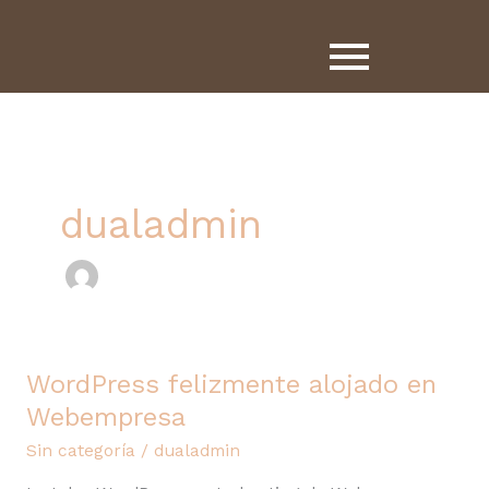
Ir
al
contenido
dualadmin
WordPress felizmente alojado en
WordPress
felizmente
Webempresa
alojado
Sin categoría
/
dualadmin
en
Webempresa