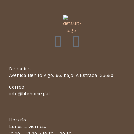
F
I
a
n
c
s
Dirección
Avenida Benito Vigo, 66, bajo, A Estrada, 36680
e
t
Correo
info@lifehome.gal
b
a
o
g
Horario
o
r
Lunes a viernes:
10:00 – 13:30 y 16:30 – 20:30